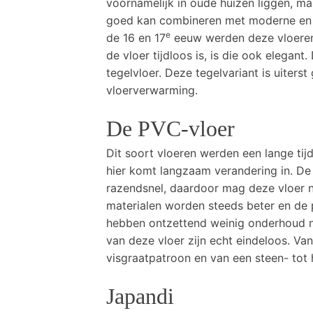
voornamelijk in oude huizen liggen, ma
goed kan combineren met moderne en in
e
de 16 en 17
eeuw werden deze vloeren a
de vloer tijdloos is, is die ook elegan
tegelvloer. Deze tegelvariant is uiter
vloerverwarming.
De PVC-vloer
Dit soort vloeren werden een lange tij
hier komt langzaam verandering in. De 
razendsnel, daardoor mag deze vloer ni
materialen worden steeds beter en de
hebben ontzettend weinig onderhoud n
van deze vloer zijn echt eindeloos. Van
visgraatpatroon en van een steen- tot h
Japandi