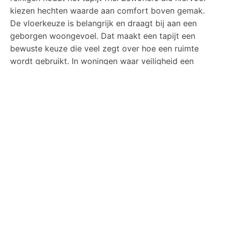
kiezen hechten waarde aan comfort boven gemak.
De vloerkeuze is belangrijk en draagt bij aan een
geborgen woongevoel. Dat maakt een tapijt een
bewuste keuze die veel zegt over hoe een ruimte
wordt gebruikt. In woningen waar veiligheid een
belangrijke rol speelt, past dit bij bredere keuzes
rondom huisbeveiliging, zoals beschreven in onze
blog over
inbraakpreventie thuis: handige tips voor
extra veiligheid
.
De vloer als verlengstuk van jouw
woonstijl
Elke vloer vertelt iets over hoe je leeft en waar je
waarde aan hecht. De combinatie van materiaal,
afwerking en onderhoud weerspiegelt jouw manier
van wonen. Door een vloer te zien als onderdeel van
het totaalontwerp ontstaat meer samenhang in huis.