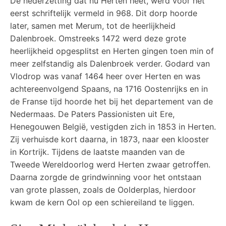
De nederzetting dat nu Herten heet, werd voor het
eerst schriftelijk vermeld in 968. Dit dorp hoorde
later, samen met Merum, tot de heerlijkheid
Dalenbroek. Omstreeks 1472 werd deze grote
heerlijkheid opgesplitst en Herten gingen toen min of
meer zelfstandig als Dalenbroek verder. Godard van
Vlodrop was vanaf 1464 heer over Herten en was
achtereenvolgend Spaans, na 1716 Oostenrijks en in
de Franse tijd hoorde het bij het departement van de
Nedermaas. De Paters Passionisten uit Ere,
Henegouwen België, vestigden zich in 1853 in Herten.
Zij verhuisde kort daarna, in 1873, naar een klooster
in Kortrijk. Tijdens de laatste maanden van de
Tweede Wereldoorlog werd Herten zwaar getroffen.
Daarna zorgde de grindwinning voor het ontstaan
van grote plassen, zoals de Oolderplas, hierdoor
kwam de kern Ool op een schiereiland te liggen.