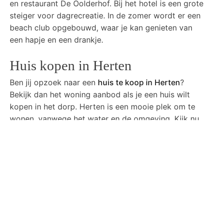
en restaurant De Oolderhof. Bij het hotel is een grote
steiger voor dagrecreatie. In de zomer wordt er een
beach club opgebouwd, waar je kan genieten van
een hapje en een drankje.
Huis kopen in Herten
Ben jij opzoek naar een
huis te koop in Herten
?
Bekijk dan het woning aanbod als je een huis wilt
kopen in het dorp. Herten is een mooie plek om te
wonen, vanwege het water en de omgeving. Kijk nu
of je een huis te koop in het dorp kunt vinden!
Gerelateerd nieuws:
Je auto laten
chiptunen in Limburg
Recent