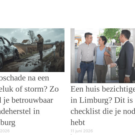
oschade na een
eluk of storm? Zo
Een huis bezichtig
d je betrouwbaar
in Limburg? Dit is
deherstel in
checklist die je no
burg
hebt
 2026
11 juni 2026