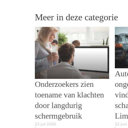
Meer in deze categorie
Aut
Onderzoekers zien
ong
toename van klachten
vin
door langdurig
scha
schermgebruik
Lim
23 juli 2026
22 juni