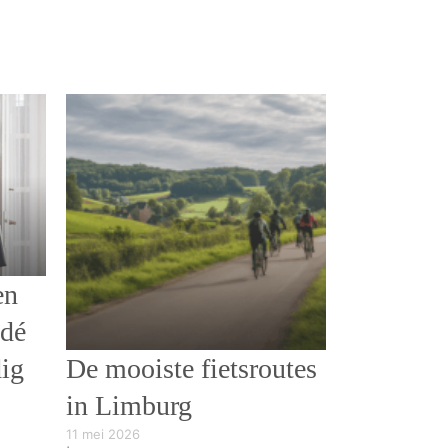
en
 dé
dig
De mooiste fietsroutes
in Limburg
11 mei 2026