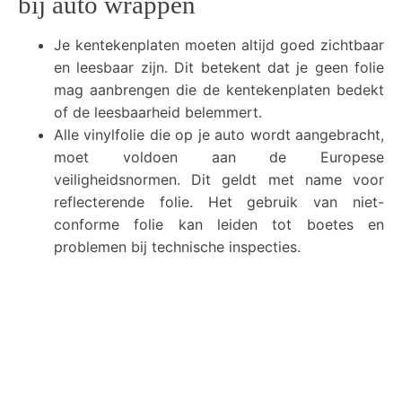
bij auto wrappen
Je kentekenplaten moeten altijd goed zichtbaar
en leesbaar zijn. Dit betekent dat je geen folie
mag aanbrengen die de kentekenplaten bedekt
of de leesbaarheid belemmert.
Alle vinylfolie die op je auto wordt aangebracht,
moet voldoen aan de Europese
veiligheidsnormen. Dit geldt met name voor
reflecterende folie. Het gebruik van niet-
conforme folie kan leiden tot boetes en
problemen bij technische inspecties.
Het is belangrijk om geen folie te gebruiken die
andere weggebruikers kan verblinden. Dit
omvat het vermijden van spiegelende of sterk
reflecterende afwerkingen die de ogen van
bestuurders kunnen hinderen.
Elke gemeente in Nederland kan specifieke