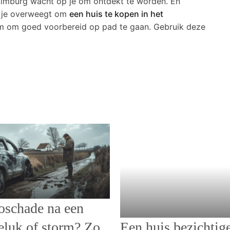
Limburg wacht op je om ontdekt te worden. En
at je overweegt om
een huis te kopen in het
lim om goed voorbereid op pad te gaan. Gebruik deze
oschade na een
eluk of storm? Zo
Een huis bezichtig