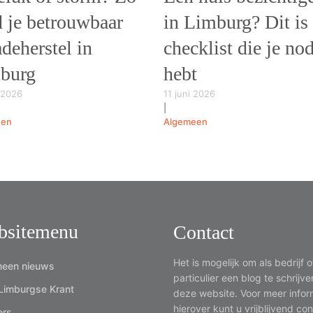
d je betrouwbaar
in Limburg? Dit is
deherstel in
checklist die je no
burg
hebt
 2026
11 juni 2026
|
een
Algemeen
bsitemenu
Contact
Het is mogelijk om als bedrijf o
een nieuws
particulier een blog te schrijv
Limburgse Krant
deze website. Voor meer infor
hierover kunt u vrijblijvend co
ers