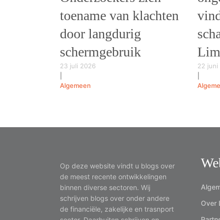
toename van klachten
vin
door langdurig
scha
schermgebruik
Lim
23 juli 2026
22 juni
|
|
Algemeen
Algem
We
Op deze website vindt u blogs over
de meest recente ontwikkelingen
Algem
binnen diverse sectoren. Wij
schrijven blogs over onder andere
Over 
de financiële, zakelijke en trasnport
Partn
sector. Daarbuiten schrijven en