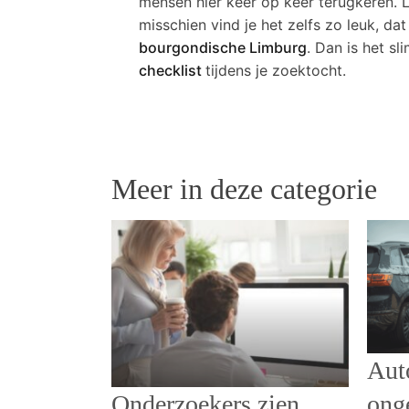
mensen hier keer op keer terugkeren. 
misschien vind je het zelfs zo leuk, d
bourgondische Limburg
. Dan is het s
checklist
tijdens je zoektocht.
Meer in deze categorie
Aut
Onderzoekers zien
ong