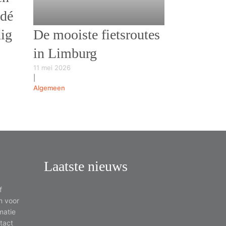
 dé
dig
De mooiste fietsroutes
in Limburg
11 mei 2026
|
Algemeen
Laatste nieuws
f
en voor
matie
ntact