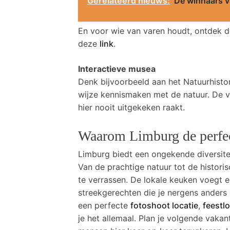
Gerelateerd nieuws:
De winnaars v
En voor wie van varen houdt, ontdek 
deze
link
.
Interactieve musea
Denk bijvoorbeeld aan het Natuurhisto
wijze kennismaken met de natuur. De ve
hier nooit uitgekeken raakt.
Waarom Limburg de perfec
Limburg biedt een ongekende diversitei
Van de prachtige natuur tot de historis
te verrassen. De lokale keuken voegt ee
streekgerechten die je nergens anders 
een perfecte
fotoshoot locatie
,
feestlo
je het allemaal. Plan je volgende vaka