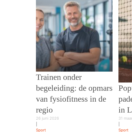
Trainen onder
begeleiding: de opmars
Pop
van fysiofitness in de
pade
regio
in 
26 juni 2026
31 maa
|
|
Sport
Sport