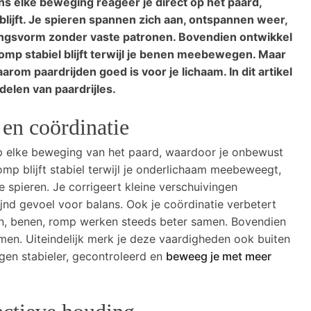
s elke beweging reageer je direct op het paard,
blijft. Je spieren spannen zich aan, ontspannen weer,
ingsvorm zonder vaste patronen. Bovendien ontwikkel
romp stabiel blijft terwijl je benen meebewegen. Maar
rom paardrijden goed is voor je lichaam. In dit artikel
delen van paardrijles.
 en coördinatie
 op elke beweging van het paard, waardoor je onbewust
omp blijft stabiel terwijl je onderlichaam meebeweegt,
e spieren. Je corrigeert kleine verschuivingen
jnd gevoel voor balans. Ook je coördinatie verbetert
en, benen, romp werken steeds beter samen. Bovendien
en. Uiteindelijk merk je deze vaardigheden ook buiten
gen stabieler, gecontroleerd en
beweeg je met meer