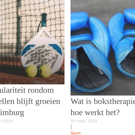
ulariteit rondom
llen blijft groeien
Wat is bokstherapi
Limburg
hoe werkt het?
rt 2026
16 maart 2026
|
Sport