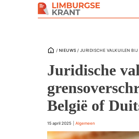
/
NIEUWS
/
JURIDISCHE VALKUILEN BI
Juridische val
grensoversch
België of Dui
15 april 2025
|
Algemeen